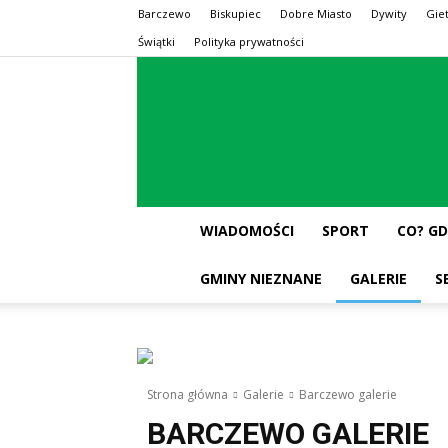
Barczewo
Biskupiec
Dobre Miasto
Dywity
Gie
Świątki
Polityka prywatności
WIADOMOŚCI
SPORT
CO? GD
GMINY NIEZNANE
GALERIE
S
Strona główna
Galerie
Barczewo galerie
BARCZEWO GALERIE