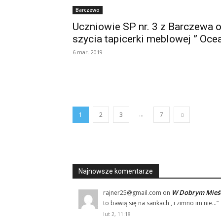
Barczewo
Uczniowie SP nr. 3 z Barczewa o
szycia tapicerki meblowej ” Oce
6 mar. 2019
...
1
2
3
7
Najnowsze komentarze
W Dobrym Mieści
rajner25@gmail.com
on
to bawią się na sankach , i zimno im nie…
”
lut 2, 11:18