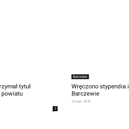
Dobre
Miasto
Barczewo
rzymał tytuł
Wręczono stypendia 
 powiatu
Barczewie
Olsztyn
13 mar. 2019
0