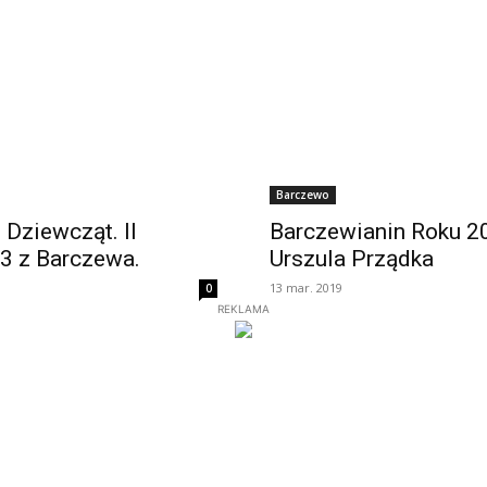
Barczewo
 Dziewcząt. II
Barczewianin Roku 20
3 z Barczewa.
Urszula Prządka
13 mar. 2019
0
REKLAMA