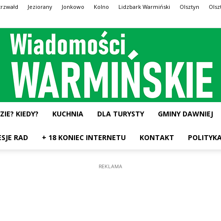
trzwałd
Jeziorany
Jonkowo
Kolno
Lidzbark Warmiński
Olsztyn
Olsz
ZIE? KIEDY?
KUCHNIA
DLA TURYSTY
GMINY DAWNIEJ
Wiadomości
ESJE RAD
+ 18 KONIEC INTERNETU
KONTAKT
POLITYK
REKLAMA
Warmińskie