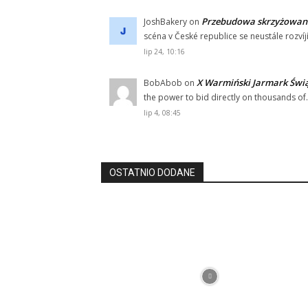
Przebudowa skrzyżowania
JoshBakery
on
scéna v České republice se neustále rozvíjí
lip 24, 10:16
X Warmiński Jarmark Świą
BobAbob
on
the power to bid directly on thousands o
lip 4, 08:45
OSTATNIO DODANE