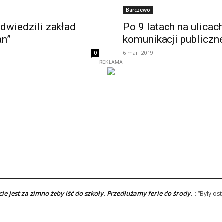
Barczewo
dwiedzili zakład
Po 9 latach na ulicac
an”
komunikacji publiczn
6 mar. 2019
0
REKLAMA
e jest za zimno żeby iść do szkoły. Przedłużamy ferie do środy.
: “
Były ost