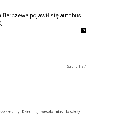
h Barczewa pojawił się autobus
ej
0
Strona 1 z 7
rzejsze zimy , Dzieci mają wesoło, miast do szkoły