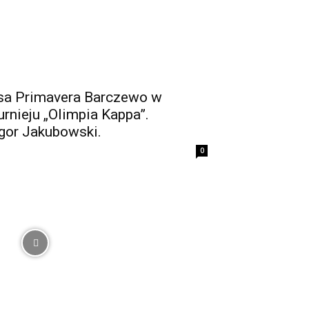
isa Primavera Barczewo w
nieju „Olimpia Kappa”.
gor Jakubowski.
0