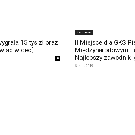
Barczewo
grała 15 tys zł oraz
II Miejsce dla GKS P
ywiad wideo]
Międzynarodowym Tur
Najlepszy zawodnik I
0
6 mar. 2019