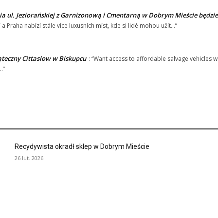
 ul. Jeziorańskiej z Garnizonową i Cmentarną w Dobrym Mieście będzie
 a Praha nabízí stále více luxusních míst, kde si lidé mohou užít…
”
teczny Cittaslow w Biskupcu
: “
Want access to affordable salvage vehicles 
f…
”
Recydywista okradł sklep w Dobrym Mieście
26 lut. 2026