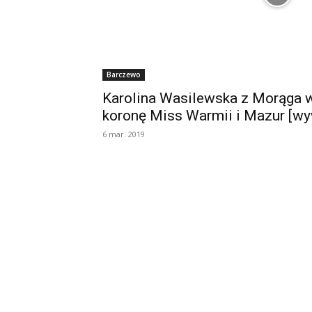
Barczewo
Karolina Wasilewska z Morąga wy
koronę Miss Warmii i Mazur [w
6 mar. 2019