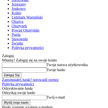
Jeziorany
Jonkowo
Kolno
Lidzbark Warmiński
Olsztyn
Olsztynek
Powiat Olsztyński
Purda
Stawiguda
Świątki
Polityka prywatności
Zaloguj
Witamy! Zaloguj się na swoje konto
Twoja nazwa użytkownika
Twoje hasło
Zapomniałeś hasła? sprowadź pomoc
Polityka prywatności
Odzyskiwanie hasła
Odzyskaj swoje hasło
Twój e-mail
Hasło zostanie wysłane e-mailem.