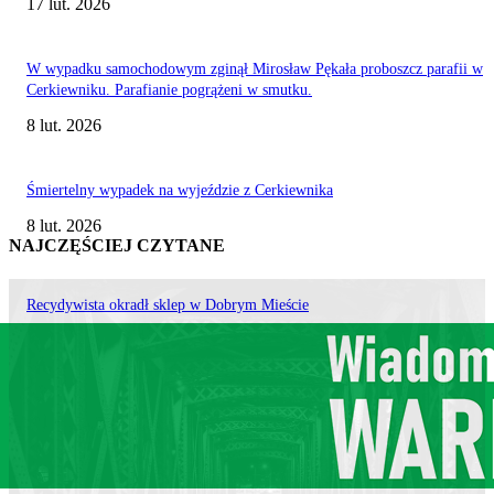
17 lut. 2026
W wypadku samochodowym zginął Mirosław Pękała proboszcz parafii w
Cerkiewniku. Parafianie pogrążeni w smutku.
8 lut. 2026
Śmiertelny wypadek na wyjeździe z Cerkiewnika
8 lut. 2026
NAJCZĘŚCIEJ CZYTANE
Recydywista okradł sklep w Dobrym Mieście
26 lut. 2026
Dobre Miasto 1946
17 lut. 2026