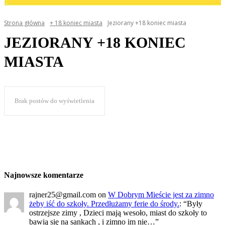
Strona główna
+ 18 koniec miasta
Jeziorany +18 koniec miasta
JEZIORANY +18 KONIEC
MIASTA
Brak postów do wyświetlenia
Najnowsze komentarze
rajner25@gmail.com
on
W Dobrym Mieście jest za zimno
żeby iść do szkoły. Przedłużamy ferie do środy.
: “
Były
ostrzejsze zimy , Dzieci mają wesoło, miast do szkoły to
bawią się na sankach , i zimno im nie…
”