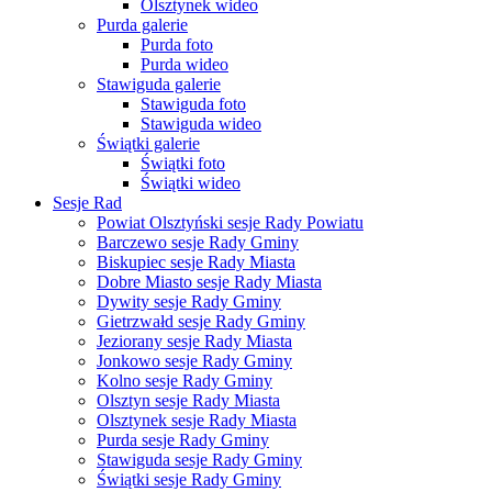
Olsztynek wideo
Purda galerie
Purda foto
Purda wideo
Stawiguda galerie
Stawiguda foto
Stawiguda wideo
Świątki galerie
Świątki foto
Świątki wideo
Sesje Rad
Powiat Olsztyński sesje Rady Powiatu
Barczewo sesje Rady Gminy
Biskupiec sesje Rady Miasta
Dobre Miasto sesje Rady Miasta
Dywity sesje Rady Gminy
Gietrzwałd sesje Rady Gminy
Jeziorany sesje Rady Miasta
Jonkowo sesje Rady Gminy
Kolno sesje Rady Gminy
Olsztyn sesje Rady Miasta
Olsztynek sesje Rady Miasta
Purda sesje Rady Gminy
Stawiguda sesje Rady Gminy
Świątki sesje Rady Gminy