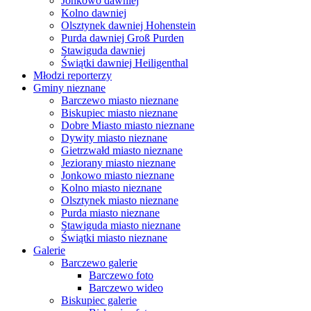
Jonkowo dawniej
Kolno dawniej
Olsztynek dawniej Hohenstein
Purda dawniej Groß Purden
Stawiguda dawniej
Świątki dawniej Heiligenthal
Młodzi reporterzy
Gminy nieznane
Barczewo miasto nieznane
Biskupiec miasto nieznane
Dobre Miasto miasto nieznane
Dywity miasto nieznane
Gietrzwałd miasto nieznane
Jeziorany miasto nieznane
Jonkowo miasto nieznane
Kolno miasto nieznane
Olsztynek miasto nieznane
Purda miasto nieznane
Stawiguda miasto nieznane
Świątki miasto nieznane
Galerie
Barczewo galerie
Barczewo foto
Barczewo wideo
Biskupiec galerie