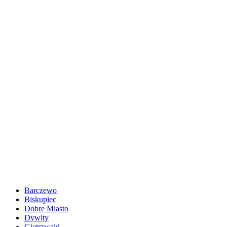
Barczewo
Biskupiec
Dobre Miasto
Dywity
Gietrzwałd