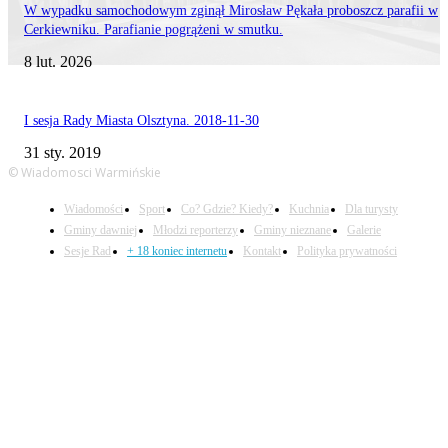
W wypadku samochodowym zginął Mirosław Pękała proboszcz parafii w
Cerkiewniku. Parafianie pogrążeni w smutku.
8 lut. 2026
I sesja Rady Miasta Olsztyna. 2018-11-30
31 sty. 2019
© Wiadomosci Warmińskie
Wiadomości
Sport
Co? Gdzie? Kiedy?
Kuchnia
Dla turysty
Gminy dawniej
Młodzi reporterzy
Gminy nieznane
Galerie
Sesje Rad
+ 18 koniec internetu
Kontakt
Polityka prywatności