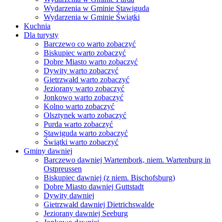
Wydarzenia w Gminie Stawiguda
Wydarzenia w Gminie Świątki
Kuchnia
Dla turysty
Barczewo co warto zobaczyć
Biskupiec warto zobaczyć
Dobre Miasto warto zobaczyć
Dywity warto zobaczyć
Gietrzwałd warto zobaczyć
Jeziorany warto zobaczyć
Jonkowo warto zobaczyć
Kolno warto zobaczyć
Olsztynek warto zobaczyć
Purda warto zobaczyć
Stawiguda warto zobaczyć
Świątki warto zobaczyć
Gminy dawniej
Barczewo dawniej Wartembork, niem. Wartenburg in
Ostpreussen
Biskupiec dawniej (z niem. Bischofsburg)
Dobre Miasto dawniej Guttstadt
Dywity dawniej
Gietrzwałd dawniej Dietrichswalde
Jeziorany dawniej Seeburg