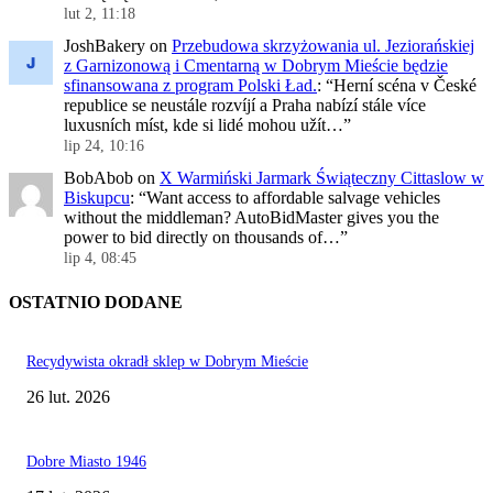
lut 2, 11:18
JoshBakery
on
Przebudowa skrzyżowania ul. Jeziorańskiej
z Garnizonową i Cmentarną w Dobrym Mieście będzie
sfinansowana z program Polski Ład.
: “
Herní scéna v České
republice se neustále rozvíjí a Praha nabízí stále více
luxusních míst, kde si lidé mohou užít…
”
lip 24, 10:16
BobAbob
on
X Warmiński Jarmark Świąteczny Cittaslow w
Biskupcu
: “
Want access to affordable salvage vehicles
without the middleman? AutoBidMaster gives you the
power to bid directly on thousands of…
”
lip 4, 08:45
OSTATNIO DODANE
Recydywista okradł sklep w Dobrym Mieście
26 lut. 2026
Dobre Miasto 1946